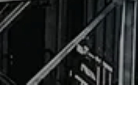
КЛАС / СТАДІЯ
СС3 | П, РД