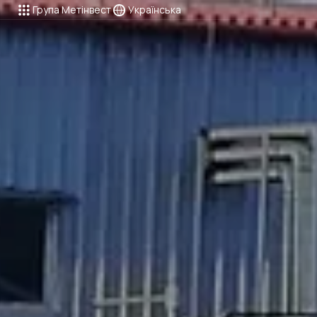
Група Метінвест
Українська