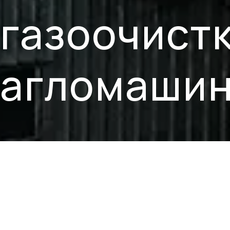
газоочист
агломаши
СЕГМЕНТ
ІНВЕСТИЦІЇ
Металургія
$164 млн