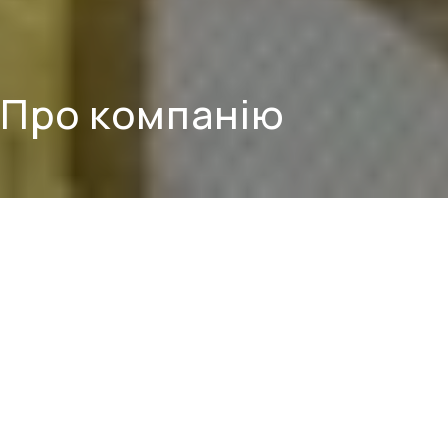
Про компанію
Метінвест Січсталь
– це ключова компанія у
складі Групи Метінвест, створена для реалізації
найскладніших стратегічних інвестиційних
проєктів.
Будучи однією з найбільших проєктних організацій
в Україні, вона забезпечує повний інтегрований