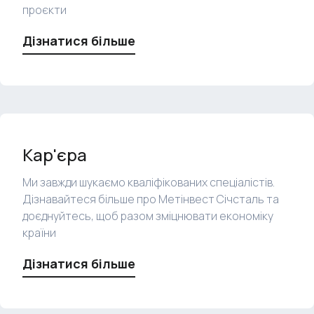
проєкти
Дізнатися більше
Кар'єра
Ми завжди шукаємо кваліфікованих спеціалістів.
Дізнавайтеся більше про Метінвест Січсталь та
доєднуйтесь, щоб разом зміцнювати економіку
країни
Дізнатися більше