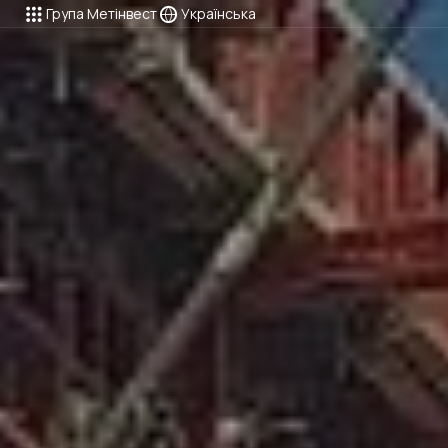
Група Метінвест
Українська