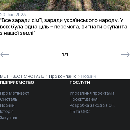
20 Лис 2023
“Все заради сім'ї, заради українського народу. У
всіх була одна ціль – перемога, вигнати окупанта
з нашої землі”
1
/
1
МЕТІНВЕСТ СІЧСТАЛЬ
Про компанію
Новини
ПІДПРИЄМСТВО
ПОСЛУГИ
Про Метінвест
Управління проєктами
Січсталь
Проєктування
Новини
Розробка заходів з ОП,
Історія
ПБ та ОНС
Закупівлі