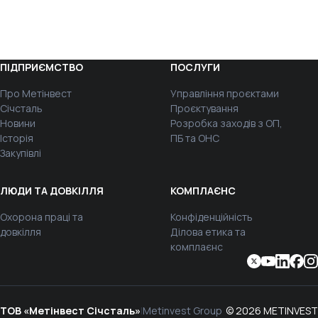
ПІДПРИЄМСТВО
ПОСЛУГИ
Про Метінвест
Управління проєктами
Січсталь
Проєктування
Новини
Розробка заходів з ОП,
Історія
ПБ та ОНС
Закупівлі
ЛЮДИ ТА ДОВКІЛЛЯ
КОМПЛАЄНС
Охорона праці та
Конфіденційність
довкілля
Ділова етика та
комплаєнс
ТОВ «Метінвест Січсталь»
|
Metinvest Group
© 2026 METINVEST