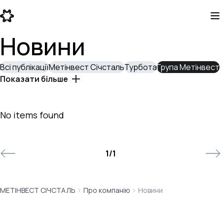
Новини
Всі публікації
Метінвест Січсталь
Турбота
Група Метінвест
Показати більше
No items found
1
/
1
МЕТІНВЕСТ СІЧСТАЛЬ
Про компанію
Новини