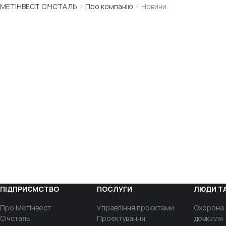
МЕТІНВЕСТ СІЧСТАЛЬ
Про компанію
Новини
ПІДПРИЄМСТВО
ПОСЛУГИ
ЛЮДИ ТА
Про Метінвест
Управління проєктами
Охорона 
Січсталь
Проєктування
довкілля