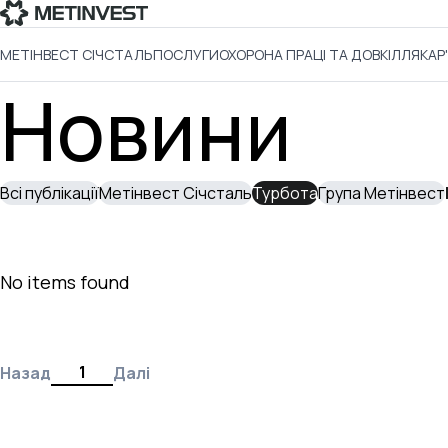
МЕТІНВЕСТ СІЧСТАЛЬ
ПОСЛУГИ
ОХОРОНА ПРАЦІ ТА ДОВКІЛЛЯ
КАР
Новини
Всі публікації
Метінвест Січсталь
Турбота
Група Метінвест
No items found
1
Назад
Далі