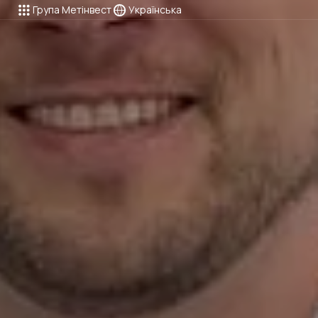
Група Метінвест
Українська