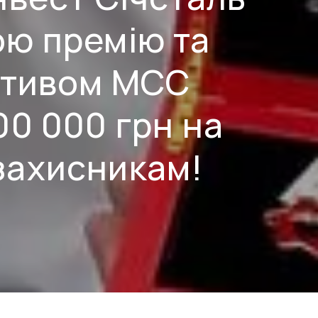
ою премію та
ективом МСС
00 000 грн на
захисникам!