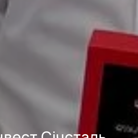
нвест Січсталь