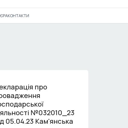
'ЄРА
КОНТАКТИ
екларація про
ровадження
осподарської
іяльності №032010_23
ід 05.04.23 Кам'янська