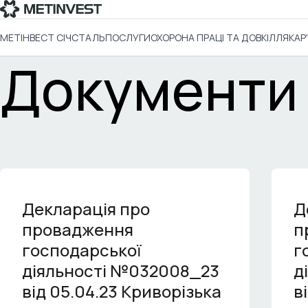
МЕТІНВЕСТ СІЧСТАЛЬ
ПОСЛУГИ
ОХОРОНА ПРАЦІ ТА ДОВКІЛЛЯ
КАР
Документи
Декларація про
Д
провадження
п
господарської
г
діяльності №032008_23
д
від 05.04.23 Криворізька
в