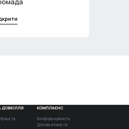
ромада
дкрити
 ДОВКІЛЛЯ
КОМПЛАЄНС
праці та
Конфіденційність
Ділова етика та