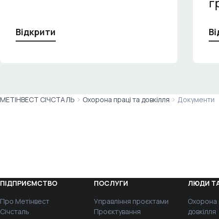
г
Відкрити
Ві
МЕТІНВЕСТ СІЧСТАЛЬ
Охорона праці та довкілля
Документи
ПІДПРИЄМСТВО
ПОСЛУГИ
ЛЮДИ ТА
Про Метінвест
Управління проєктами
Охорона 
Січсталь
Проєктування
довкілля